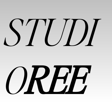
STUDI
O
REE